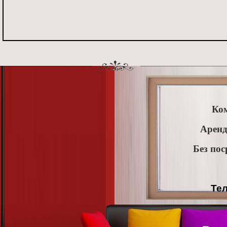
Ко
Аренд
Без пос
Тел