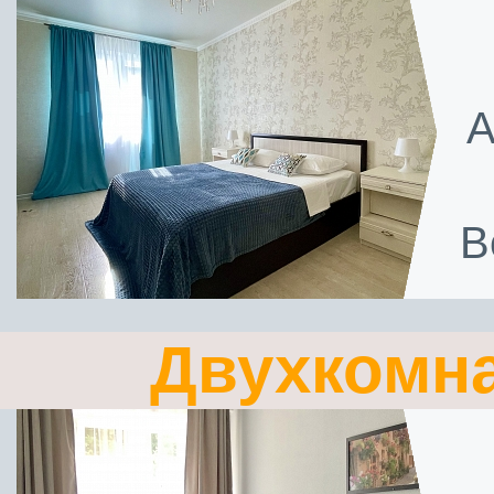
А
В
Двухкомн