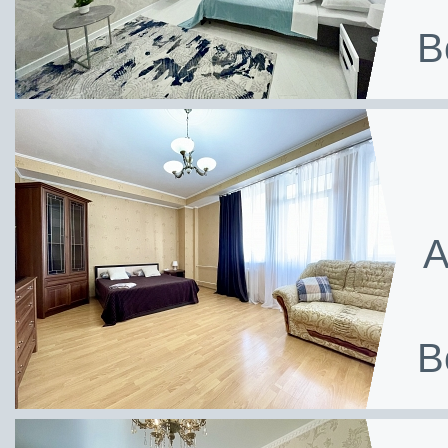
В
А
В